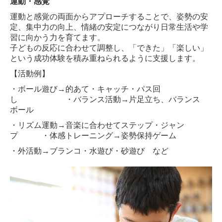
運動・感覚
運動と感覚の両面からアプローチすることで、姿勢の安
定、集中力の向上、情緒の安定につながり日常生活や学
習に向かう力を育てます。
子どもの反応に合わせて調整し、「できた」「楽しい」
という成功体験を積み重ねられるように支援します。
【活動例】
・ボール遊び→的あて・キャッチ・パス回
し ・バランス活動→片足立ち、バランス
ボール
・リズム運動→音楽に合わせてステップ・ジャン
プ
・体感トレーニング→姿勢保持ゲーム
・外活動→ブランコ・水遊び・砂遊び など